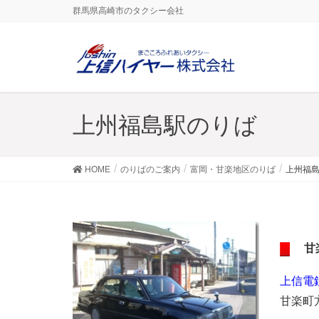
群馬県高崎市のタクシー会社
上州福島駅のりば
HOME
のりばのご案内
富岡・甘楽地区のりば
上州福
甘楽
上信電
甘楽町