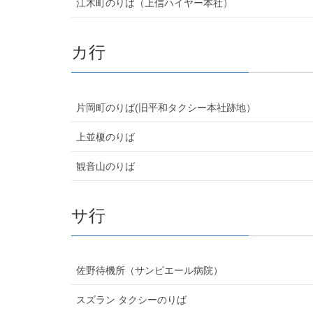
江木町のりば（上信ハイヤー本社）
カ行
片岡町のりば(旧平和タクシー本社跡地）
上並榎のりば
観音山のりば
サ行
佐野待機所（サンピエール病院）
スズラン タクシーのりば